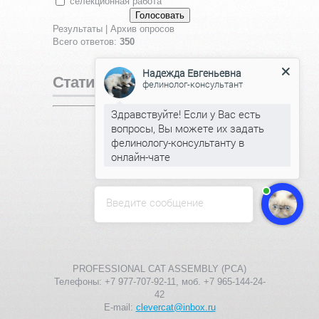
селекционная работа
Результаты
|
Архив опросов
Всего ответов:
350
Надежда Евгеньевна
Статистика
фелинолог-консультант
Здравствуйте! Если у Вас есть
Онлайн всего:
1
вопросы, Вы можете их задать
Гостей:
1
фелинологу-консультанту в
Пользователей:
0
онлайн-чате
Введите сообщение
PROFESSIONAL CAT ASSEMBLY (PCA)
Телефоны: +7 977-707-92-11, моб. +7 965-144-24-
42
E-mail:
clevercat@inbox.ru