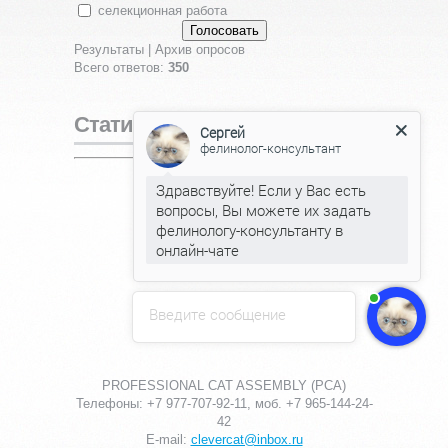
селекционная работа
Результаты
|
Архив опросов
Всего ответов:
350
Статистика
Сергей
фелинолог-консультант
Онлайн всего:
1
Здравствуйте! Если у Вас есть
Гостей:
1
вопросы, Вы можете их задать
Пользователей:
0
фелинологу-консультанту в
онлайн-чате
Введите сообщение
PROFESSIONAL CAT ASSEMBLY (PCA)
Телефоны: +7 977-707-92-11, моб. +7 965-144-24-
42
E-mail:
clevercat@inbox.ru