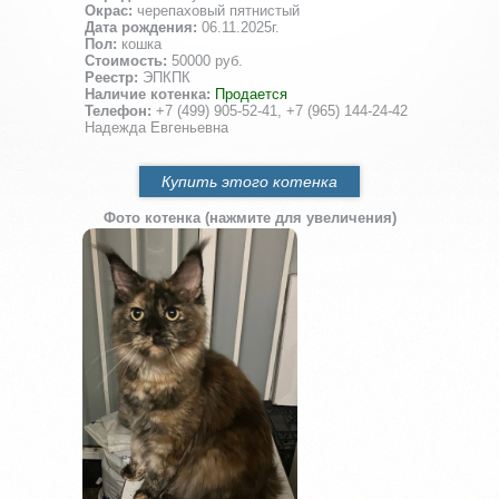
Окрас:
черепаховый пятнистый
Дата рождения:
06.11.2025г.
Пол:
кошка
Стоимость:
50000 руб.
Реестр:
ЭПКПК
Наличие котенка:
Продается
Телефон:
+7 (499) 905-52-41, +7 (965) 144-24-42
Надежда Евгеньевна
Купить этого котенка
Фото котенка (нажмите для увеличения)