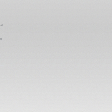
АЯ
ия