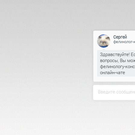
Сергей
фелинолог-
Здравствуйте! Е
вопросы, Вы мож
фелинологу-конс
онлайн-чате
Введите сообщен