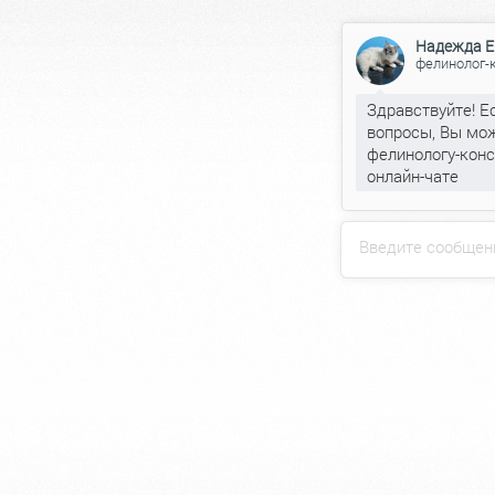
Надежда Е
фелинолог-
Здравствуйте! Е
вопросы, Вы мож
фелинологу-конс
онлайн-чате
Введите сообщен