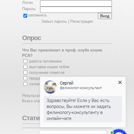
Логин:
Пароль:
запомнить
Забыл пароль
|
Регистрация
Опрос
Что Вас привлекает в проф. клубе кошек
PCA?
работа питомника
выставки кошек online
получение пометов
продажа котят
Сергей
селекционная работа
фелинолог-консультант
Результаты
|
Архив опросов
Здравствуйте! Если у Вас есть
Всего ответов:
350
вопросы, Вы можете их задать
фелинологу-консультанту в
Статистика
онлайн-чате
Онлайн всего:
1