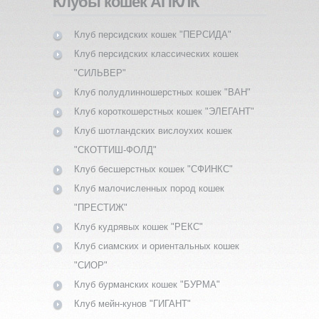
Клубы кошек АПКЛК
Клуб персидских кошек "ПЕРСИДА"
Клуб персидских классических кошек
"СИЛЬВЕР"
Клуб полудлинношерстных кошек "ВАН"
Клуб короткошерстных кошек "ЭЛЕГАНТ"
Клуб шотландских вислоухих кошек
"СКОТТИШ-ФОЛД"
Клуб бесшерстных кошек "СФИНКС"
Клуб малочисленных пород кошек
"ПРЕСТИЖ"
Клуб кудрявых кошек "РЕКС"
Клуб сиамских и ориентальных кошек
"СИОР"
Клуб бурманских кошек "БУРМА"
Клуб мейн-кунов "ГИГАНТ"