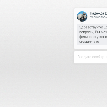
Надежда Е
фелинолог-
Здравствуйте! Е
вопросы, Вы мож
фелинологу-конс
онлайн-чате
Введите сообщен