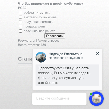
Что Вас привлекает в проф. клубе кошек
PCA?
работа питомника
выставки кошек online
получение пометов
продажа котят
селекционная работа
Результаты
|
Архив опросов
Всего ответов:
350
Надежда Евгеньевна
фелинолог-консультант
Статистика
Здравствуйте! Если у Вас есть
Онлайн всего:
1
вопросы, Вы можете их задать
Гостей:
1
фелинологу-консультанту в
Пользователей:
0
онлайн-чате
Введите сообщение