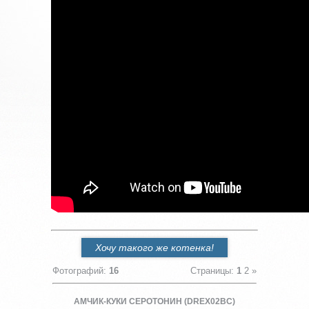
Хочу такого же котенка!
Фотографий
:
16
Страницы
:
1
2
»
АМЧИК-КУКИ СЕРОТОНИН (DREX02BC)