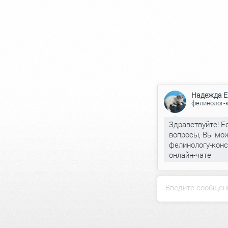
Надежда Е
фелинолог-
Здравствуйте! Е
вопросы, Вы мож
фелинологу-конс
онлайн-чате
Введите сообщен