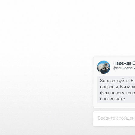
Надежда Е
фелинолог-
Здравствуйте! Е
вопросы, Вы мож
фелинологу-конс
онлайн-чате
Введите сообщен