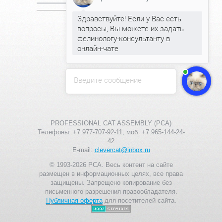
Здравствуйте! Если у Вас есть
Онлайн всего:
1
Гостей:
1
вопросы, Вы можете их задать
Пользователей:
0
фелинологу-консультанту в
онлайн-чате
Введите сообщение
PROFESSIONAL CAT ASSEMBLY (PCA)
Телефоны: +7 977-707-92-11, моб. +7 965-144-24-
42
E-mail:
clevercat@inbox.ru
© 1993-2026 PCA. Весь контент на сайте
размещен в информационных целях, все права
защищены. Запрещено копирование без
письменного разрешения правообладателя.
Публичная оферта
для посетителей сайта.