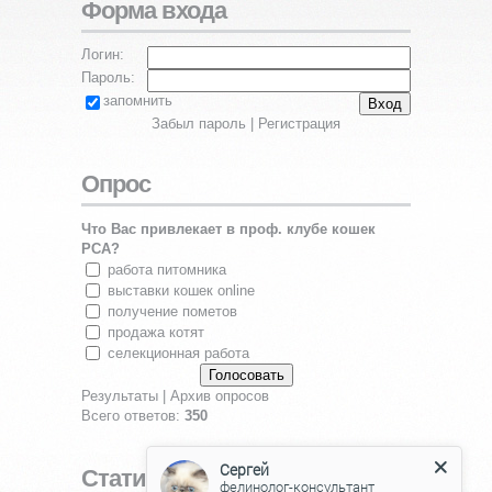
Форма входа
Логин:
Пароль:
запомнить
Забыл пароль
|
Регистрация
Опрос
Что Вас привлекает в проф. клубе кошек
PCA?
работа питомника
выставки кошек online
получение пометов
продажа котят
селекционная работа
Результаты
|
Архив опросов
Всего ответов:
350
Сергей
Статистика
фелинолог-консультант