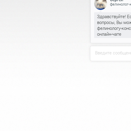
фелинолог-
Здравствуйте! Е
вопросы, Вы мож
фелинологу-конс
онлайн-чате
Введите сообщен