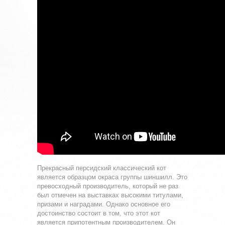
Прекрасный персидский классический кот
является образцом окраса группы шиншилл. Это
превосходный производитель, который не раз
был отмечен на выставках высокими титулами,
призами и наградами. Однако основное его
достоинство состоит в том, что этот кот
является припотентным производителем. Он