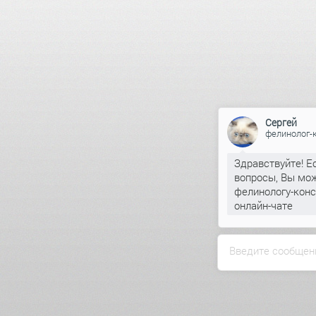
Сергей
фелинолог-
Здравствуйте! Е
вопросы, Вы мож
фелинологу-конс
онлайн-чате
Введите сообщен