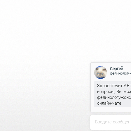
Сергей
фелинолог-
Здравствуйте! Е
вопросы, Вы мож
фелинологу-конс
онлайн-чате
Введите сообщен