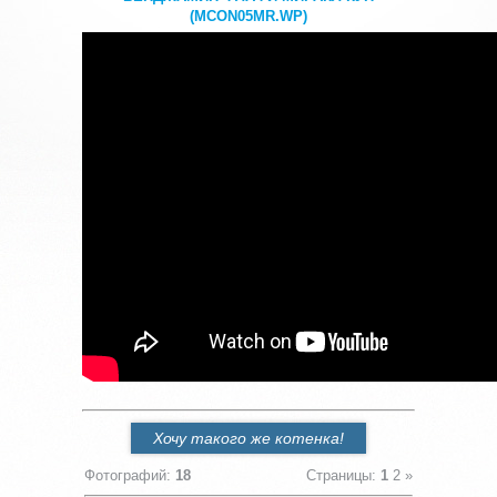
(MCON05MR.WP)
Хочу такого же котенка!
Фотографий
:
18
Страницы
:
1
2
»