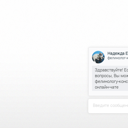
Надежда Е
фелинолог-
Здравствуйте! Е
вопросы, Вы мож
фелинологу-конс
онлайн-чате
Введите сообщен