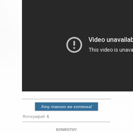
Хочу такого же котенка!
Фотографий
:
6
BONIFATSIY