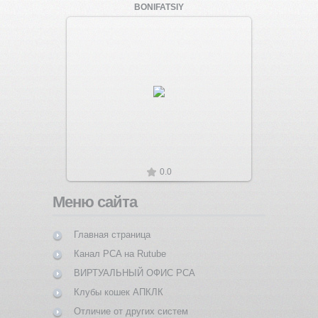
BONIFATSIY
Увеличить
0.0
Меню сайта
Главная страница
Канал PCA на Rutube
ВИРТУАЛЬНЫЙ ОФИС PCA
Клубы кошек АПКЛК
Отличие от других систем