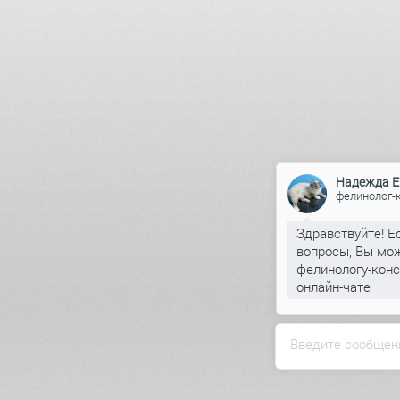
Надежда Е
фелинолог-
Здравствуйте! Е
вопросы, Вы мож
фелинологу-конс
онлайн-чате
Введите сообщен