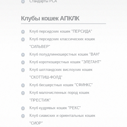
Стандарты PCA
Клубы кошек АПКЛК
Клуб персидских кошек "ПЕРСИДА"
Клуб персидских классических кошек
"СИЛЬВЕР"
Клуб полудлинношерстных кошек "ВАН"
Клуб короткошерстных кошек "ЭЛЕГАНТ"
Клуб шотландских вислоухих кошек
"СКОТТИШ-ФОЛД"
Клуб бесшерстных кошек "СФИНКС"
Клуб малочисленных пород кошек
"ПРЕСТИЖ"
Клуб кудрявых кошек "РЕКС"
Клуб сиамских и ориентальных кошек
"СИОР"