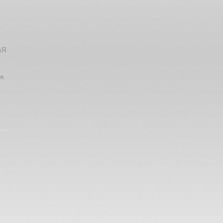
АЯ
ия