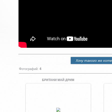
Хочу такого же коте
Фотографий
:
4
БРИТАНИ МАЙ ДРИМ
Увеличить