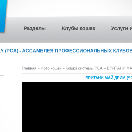
Разделы
Клубы кошек
Услуги 
LY (PCA) - АССАМБЛЕЯ ПРОФЕССИОНАЛЬНЫХ КЛУБОВ
Главная
»
Фото кошек
»
Кошки системы PCA
» БРИТАНИ МА
БРИТАНИ МАЙ ДРИМ (S