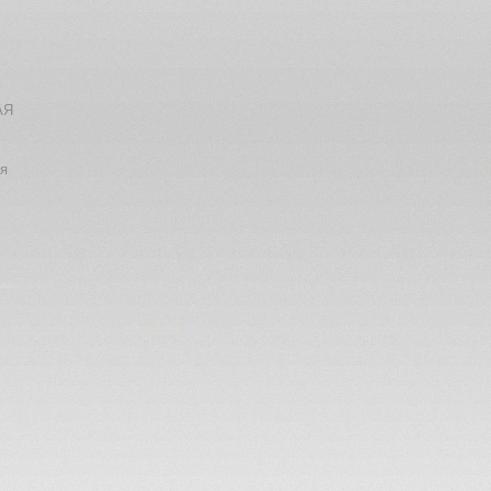
АЯ
ия