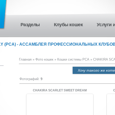
Разделы
Клубы кошек
Услуги 
LY (PCA) - АССАМБЛЕЯ ПРОФЕССИОНАЛЬНЫХ КЛУБОВ
Главная
»
Фото кошек
»
Кошки системы PCA
» CHAKIRA SC
Хочу такого же коте
Фотографий
:
9
CHAKIRA SCARLET SWEET DREAM