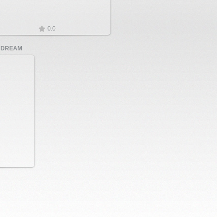
0.0
 DREAM