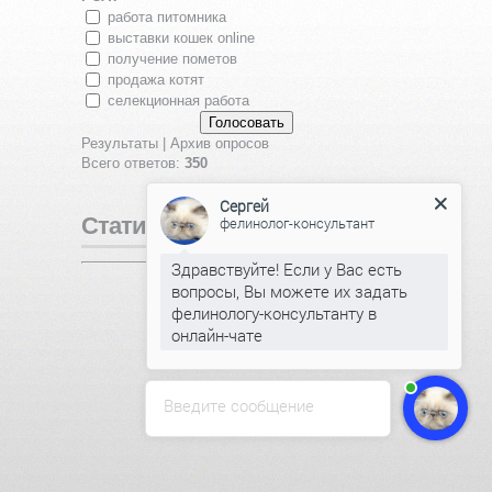
работа питомника
выставки кошек online
получение пометов
продажа котят
селекционная работа
Результаты
|
Архив опросов
Всего ответов:
350
Сергей
Статистика
фелинолог-консультант
Здравствуйте! Если у Вас есть
Онлайн всего:
1
вопросы, Вы можете их задать
Гостей:
1
фелинологу-консультанту в
Пользователей:
0
онлайн-чате
Введите сообщение