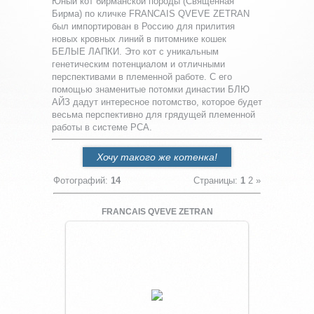
Юный кот бирманской породы (Священная
Бирма) по кличке FRANCAIS QVEVE ZETRAN
был импортирован в Россию для прилития
новых кровных линий в питомнике кошек
БЕЛЫЕ ЛАПКИ. Это кот с уникальным
генетическим потенциалом и отличными
перспективами в племенной работе. С его
помощью знаменитые потомки династии БЛЮ
АЙЗ дадут интересное потомство, которое будет
весьма перспективно для грядущей племенной
работы в системе РСА.
Хочу такого же котенка!
Фотографий
:
14
Страницы
:
1
2
»
FRANCAIS QVEVE ZETRAN
Увеличить