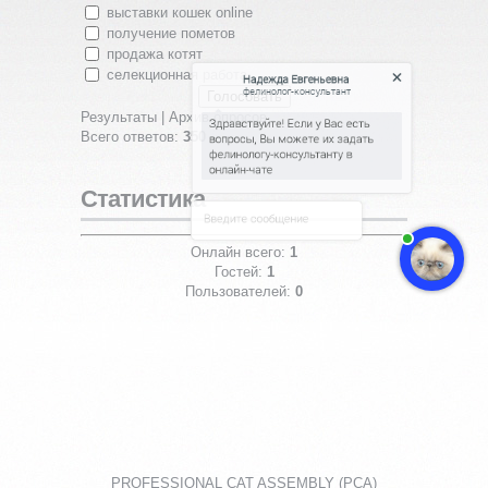
выставки кошек online
получение пометов
продажа котят
Надежда Евгеньевна
фелинолог-консультант
селекционная работа
Результаты
|
Архив опросов
Здравствуйте! Если у Вас есть
Всего ответов:
350
вопросы, Вы можете их задать
фелинологу-консультанту в
онлайн-чате
Статистика
Онлайн всего:
1
Введите сообщение
Гостей:
1
Пользователей:
0
PROFESSIONAL CAT ASSEMBLY (PCA)