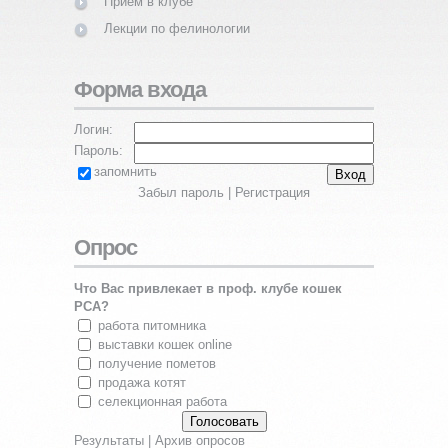
Прием в клубе
Лекции по фелинологии
Форма входа
Логин:
Пароль:
запомнить
Забыл пароль
|
Регистрация
Опрос
Что Вас привлекает в проф. клубе кошек
PCA?
работа питомника
выставки кошек online
получение пометов
продажа котят
селекционная работа
Результаты
|
Архив опросов