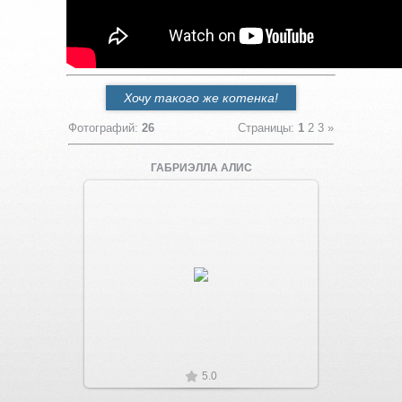
Хочу такого же котенка!
Фотографий
:
26
Страницы
:
1
2
3
»
ГАБРИЭЛЛА АЛИС
Увеличить
5.0