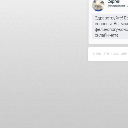
Сергей
фелинолог-
Здравствуйте! Е
вопросы, Вы мож
фелинологу-конс
онлайн-чате
Введите сообщен