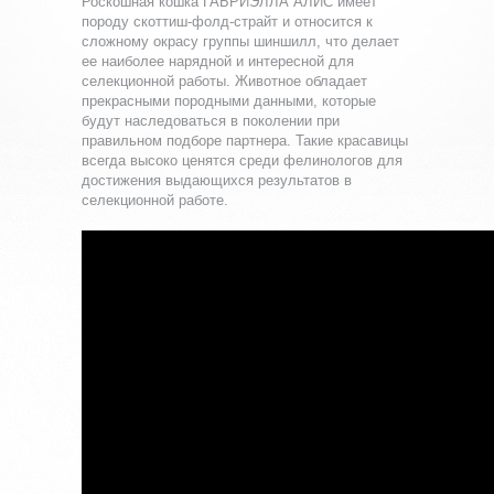
Роскошная кошка ГАБРИЭЛЛА АЛИС имеет
породу скоттиш-фолд-страйт и относится к
сложному окрасу группы шиншилл, что делает
ее наиболее нарядной и интересной для
селекционной работы. Животное обладает
прекрасными породными данными, которые
будут наследоваться в поколении при
правильном подборе партнера. Такие красавицы
всегда высоко ценятся среди фелинологов для
достижения выдающихся результатов в
селекционной работе.