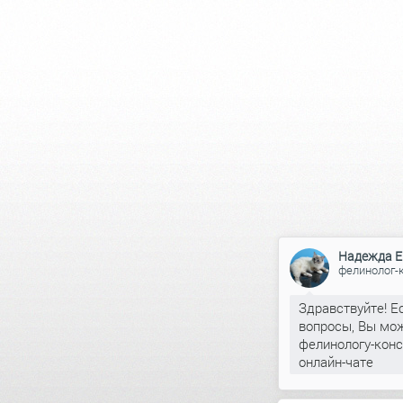
Надежда Е
фелинолог-
Здравствуйте! Е
вопросы, Вы мож
фелинологу-конс
онлайн-чате