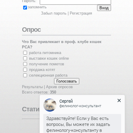
Пароль:
запомнить
Забыл пароль
|
Регистрация
Опрос
Что Вас привлекает в проф. клубе кошек
PCA?
работа питомника
выставки кошек online
получение пометов
продажа котят
селекционная работа
Результаты
|
Архив опросов
Всего ответов:
350
Сергей
фелинолог-консультант
Статистика
Здравствуйте! Если у Вас есть
вопросы, Вы можете их задать
Онлайн всего:
1
Гостей:
1
фелинологу-консультанту в