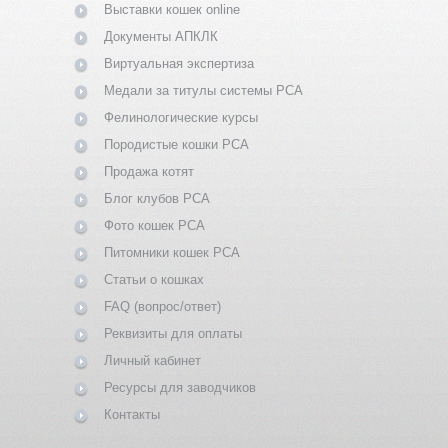
Выставки кошек online
Документы АПКЛК
Виртуальная экспертиза
Медали за титулы системы PCA
Фелинологические курсы
Породистые кошки PCA
Продажа котят
Блог клубов PCA
Фото кошек PCA
Питомники кошек PCA
Статьи о кошках
FAQ (вопрос/ответ)
Реквизиты для оплаты
Личный кабинет
Ресурсы для заводчиков
Контакты