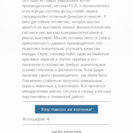
Это один из самых уникальных котов-
производителей системы РСА. У великолепного
кота породы скоттиш-фолд-страйт окраса
сильвер-пойнт отличный фенотип и генотип. У
него достойное потомство, которое высоко
ценится на выставках разных фелинологических
систем и оно весьма конкурентоспособное в
рингах выставки. Многие потомки несут в себе и
припотентность данного производителя, что
позволяет значительно улучшать качество
породы. Окрас сильвер-пойнт один из наиболее
красивых окрасов в группе серебра и его
получение в потомстве требует значительных
усилий генетиков и фелинологов. Благодаря
наличию такого производителя, как Шейх Кити
Лав можно стабильно получать уникальные
окрасы животных в поколениях. Кот является
обладателями многих титулов и наград и весьма
перспективен в племенной работе.
Хочу такого же котенка!
Фотографий
:
4
ШЕЙХ КИТИ ЛАВ