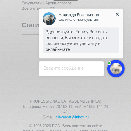
Результаты
|
Архив опросов
Всего ответов:
350
Надежда Евгеньевна
фелинолог-консультант
Статистика
Здравствуйте! Если у Вас есть
вопросы, Вы можете их задать
Онлайн всего:
1
фелинологу-консультанту в
Гостей:
1
онлайн-чате
Пользователей:
0
Введите сообщение
PROFESSIONAL CAT ASSEMBLY (PCA)
Телефоны: +7 977-707-92-11, моб. +7 965-144-24-
42
E-mail:
clevercat@inbox.ru
© 1993-2026 PCA. Весь контент на сайте