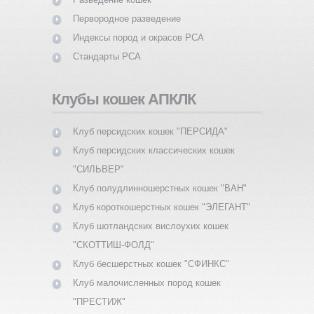
Первородное разведение
Индексы пород и окрасов PCA
Стандарты PCA
Клубы кошек АПКЛК
Клуб персидских кошек "ПЕРСИДА"
Клуб персидских классических кошек
"СИЛЬВЕР"
Клуб полудлинношерстных кошек "ВАН"
Клуб короткошерстных кошек "ЭЛЕГАНТ"
Клуб шотландских вислоухих кошек
"СКОТТИШ-ФОЛД"
Клуб бесшерстных кошек "СФИНКС"
Клуб малочисленных пород кошек
"ПРЕСТИЖ"