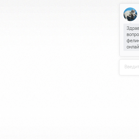
Здрав
вопро
фелин
онлай
Введи