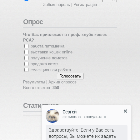
Забыл пароль
|
Регистрация
Опрос
Что Вас привлекает в проф. клубе кошек
PCA?
работа питомника
выставки кошек online
получение пометов
продажа котят
селекционная работа
Результаты
|
Архив опросов
Всего ответов:
350
Статистика
Сергей
фелинолог-консультант
Онлайн всего:
1
Гостей:
1
Здравствуйте! Если у Вас есть
Пользователей:
0
вопросы, Вы можете их задать