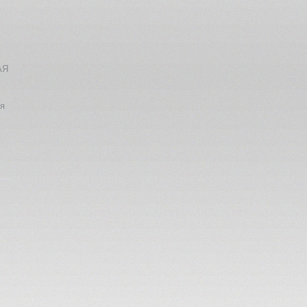
АЯ
ия