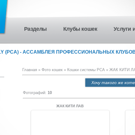
Разделы
Клубы кошек
Услуги 
LY (PCA) - АССАМБЛЕЯ ПРОФЕССИОНАЛЬНЫХ КЛУБОВ
Главная
»
Фото кошек
»
Кошки системы PCA
» ЖАК КИТИ ЛА
Хочу такого же коте
Фотографий
:
10
ЖАК КИТИ ЛАВ