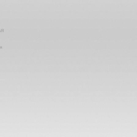
АЯ
ия