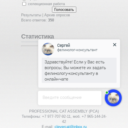
селекционная работа
Результаты
|
Архив опросов
Всего ответов:
350
Статистика
Сергей
фелинолог-консультант
Онлайн всего:
1
Гостей:
1
Пользователей:
0
Здравствуйте! Если у Вас есть
вопросы, Вы можете их задать
фелинологу-консультанту в
онлайн-чате
Введите сообщение
PROFESSIONAL CAT ASSEMBLY (PCA)
Телефоны: +7 977-707-92-11, моб. +7 965-144-24-
42
E-mail:
clevercat@inbox.ru